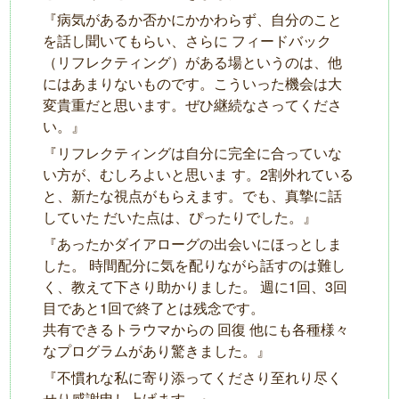
『病気があるか否かにかかわらず、⾃分のこと
を話し聞いてもらい、さらに フィードバック
（リフレクティング）がある場というのは、他
にはあまりないものです。こういった機会は⼤
変貴重だと思います。ぜひ継続なさってくださ
い。』
『リフレクティングは⾃分に完全に合っていな
い⽅が、むしろよいと思いま す。2割外れている
と、新たな視点がもらえます。でも、真摯に話
していた だいた点は、ぴったりでした。』
『あったかダイアローグの出会いにほっとしま
した。 時間配分に気を配りながら話すのは難し
く、教えて下さり助かりました。 週に1回、3回
⽬であと1回で終了とは残念です。
共有できるトラウマからの 回復 他にも各種様々
なプログラムがあり驚きました。』
『不慣れな私に寄り添ってくださり⾄れり尽く
せり感謝申し上げます。』