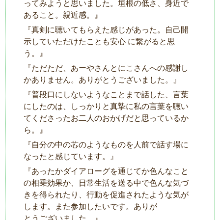
ってみようと思いました。垣根の低さ、⾝近で
あること。親近感。』
『真剣に聴いてもらえた感じがあった。⾃⼰開
⽰していただけたことも安⼼ に繋がると思
う。』
『ただただ、あーやさんとにこさんへの感謝し
かありません。ありがとうございました。』
『普段⼝にしないようなことまで話した、⾔葉
にしたのは、しっかりと真摯に私の⾔葉を聴い
てくださったお⼆⼈のおかげだと思っているか
ら。』
『⾃分の中の芯のようなものを⼈前で話す場に
なったと感じています。』
『あったかダイアローグを通じてか⾊んなこと
の相乗効果か、⽇常⽣活を送る中で⾊んな気づ
きを得られたり、⾏動を促進されたような気が
します。また参加したいです。ありが
とうございました。』