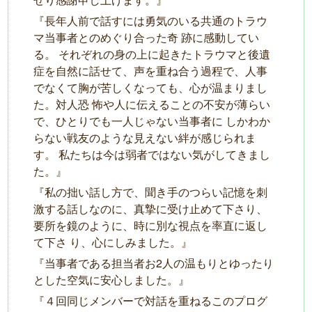
『⻑年⼈前で話すには勇気のいる共通のトラウ
マ当事者とのめぐり合った奇 跡に感動してい
る。 それぞれの⾝の上に起きたトラウマと後遺
症を⾃然に話せて、声を重ね合う過程で、⼈事
でなくて胸が苦しくなっても、⼼が温まりまし
た。対⼈恐 怖や⼈に伝えることの不安が薄らい
で、ひとりでも⼀⼈じゃない当事者に しかわか
らない戦友のような⾒えない絆が感じられま
す。 私たちは今は弱者ではない気がしてきまし
た。』
『私の拙い話し⽅で、聞き⼿のつらい記憶を刺
激する話しなのに、真摯に受け⽌めて下さり、
要所を鏡のように、時に別な視点を率直に返し
て下さ り、⼼にしみました。』
『当事者である担当者お2⼈の温もりとゆったり
とした空気に安心しました。』
『４回同じメンバーで対話を重ねるこのプログ