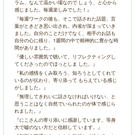
ラム、なんて温かい場なので しょう、と⼼から
感じました。毎週楽しみでした！』
『毎週ワークの後も、そこで話された話題、⾔
葉がときどき思い出され、内省が深まっていき
ました。⾃分のことだけでなく、相⼿のお話も
⾃分の⼼に残り、1週間の中で精神的に豊かな時
間がありました。』
『優しい雰囲気で聴いて、リフレクティングし
てくださったのでほっとしま した。』
『私の感情をくみ取ろう、知ろうとしてくれて
いるのが伝わり、寄り添って もらえている感じ
がしました。』
『無理してきれいに話さなければいけない、と
思うことはなく⾃然でいられたのが体で感じら
れました。』
『にこさんの寄り添いに感謝しています。等⾝
⼤で嘘のない⽅だと信頼して います。』