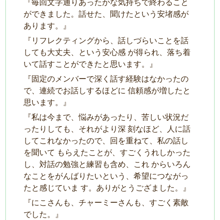
『毎回⽂字通りあったかな気持ちで終わること
ができました。話せた、聞けたという安堵感が
あります。』
『リフレクティングから、話しづらいことを話
しても⼤丈夫、という安⼼感 が得られ、落ち着
いて話すことができたと思います。』
『固定のメンバーで深く話す経験はなかったの
で、連続でお話しするほどに 信頼感が増したと
思います。』
『私は今まで、悩みがあったり、苦しい状況だ
ったりしても、それがより深 刻なほど、⼈に話
してこれなかったので、回を重ねて、私の話し
を聞いて もらえたことが、すごくうれしかった
し、対話の勉強と練習も含め、これ からいろん
なことをがんばりたいという、希望につながっ
たと感じていま す。ありがとうござました。』
『にこさんも、チャーミーさんも、すごく素敵
でした。』