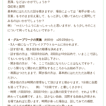
意識」などはいかがでしょうか？
③応答と質問
基本的にはただただ話を聴きますが、場合によっては「相手が使った
言葉」をそのまま伝え返して、もっと詳しく聴いてみたいと質問して
みるのはいかがでしょうか？
例）「○○というふうにおっしゃったと思いますが、もう少しそのこと
について伺ってもよろしいですか？」
４・グループワークの実施
約50分 ※20:23頃から
・3人一組になってブレイクアウトルームに分かれます。
・話す役1名、聴き役2名の順番を決めます。
・話す役の方は、1回目5分以内、2回目は10分以内で、いまここで話し
てもいいかなと思うことをお話し下さい。
・聞き役の方が、「今、ここでお話になりたいことはなんですか？」
という限りなく開かれた質問をするところからお始め下さい。
・画面はつけたままで、聞き役の方は、基本的にはただただお聴きく
ださい。
・聞き役の方が時間の管理をして頂けますと助かります。1分前に合図
を送って下さい。 例）「1分前です」と優しくささやく
・時間（1回目5分、2回目10分）は上限の目安ですので、それより早く
終わっても結構です。また、話さない自由、沈黙する自由も許容され
る場であればと思います。時間が余った場合は、話してみての感想、
聴いてみての感想を振り返って頂ければと思います。