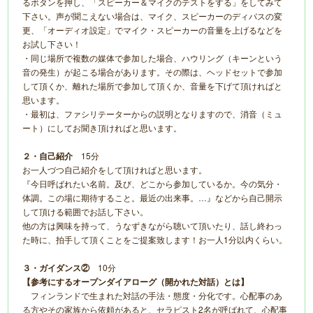
るボタンを押し、「スピーカー＆マイクのテストをする」をしてみて
下さい。声が聞こえない場合は、マイク、スピーカーのディバスの変
更、「オーディオ設定」でマイク・スピーカーの音量を上げるなどを
お試し下さい！
・同じ場所で複数の媒体で参加した場合、ハウリング（キーンという
音の発生）が起こる場合があります。その際は、ヘッドセットで参加
して頂くか、離れた場所で参加して頂くか、音量を下げて頂ければと
思います。
・最初は、ファシリテーターからの説明となりますので、消音（ミュ
ート）にしてお聞き頂ければと思います。
２・自己紹介
15分
お一人づつ自己紹介をして頂ければと思います。
『今日呼ばれたい名前。及び、どこから参加しているか。今の気分・
体調。この場に期待すること。最近の出来事。…』などから自己開示
して頂ける範囲でお話し下さい。
他の方は興味を持って、うなずきながら聴いて頂いたり、話し終わっ
た時に、拍手して頂くことをご提案致します！お一人1分以内くらい。
３・ガイダンス②
10分
【参考にするオープンダイアローグ（開かれた対話）とは】
フィンランドで生まれた対話の手法・態度・分化です。心配事のあ
る方やその家族から依頼があると、セラピスト2名が呼ばれて、心配事