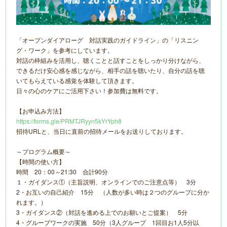
「オープンダイアローグ 対話実践のガイドライン」の「リスニン
グ・ワーク」を参考にしています。
対話の枠組みを活用し、聴くことと話すことをしっかり分けながら、
できるだけ安心感を感じながら、相手の話を聴いたり、自分の話を聴
いてもらえている感覚を体験して頂きます。
日々の心のケアにご活用下さい！参加費は無料です。
【お申込み方法】
https://forms.gle/PRMTJRyyn5kYrYph8
招待URLと、当日に直前の招待メールをお送りしております。
～プログラム概要～
【時間の使い方】
時間 20：00～21:30 合計90分
１・ガイダンス①（主旨説明、オンラインでのご注意点等） 3分
2・お互いの自己紹介 15分 （人数が多い時は２つのグループに分か
れます。）
3・ガイダンス②（対話を進める上でのお願いとご提案） 5分
4・グループワークの実施 50分（3人グループ 1回目お1人5分以