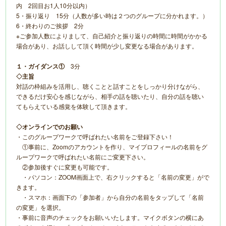
内 2回目お1人10分以内）
5・振り返り 15分（人数が多い時は２つのグループに分かれます。）
6・終わりのご挨拶 2分
※ご参加人数によりまして、自己紹介と振り返りの時間に時間がかかる
場合があり、お話しして頂く時間が少し変更なる場合があります。
１・ガイダンス①
3分
◇主旨
対話の枠組みを活用し、聴くことと話すことをしっかり分けながら、
できるだけ安心を感じながら、相手の話を聴いたり、自分の話を聴い
てもらえている感覚を体験して頂きます。
◇オンラインでのお願い
・このグループワークで呼ばれたい名前をご登録下さい！
①事前に、Zoomのアカウントを作り、マイプロフィールの名前をグ
ループワークで呼ばれたい名前にご変更下さい。
②参加後すぐに変更も可能です。
・パソコン：ZOOM画面上で、右クリックすると「名前の変更」がで
きます。
・スマホ：画面下の「参加者」から自分の名前をタップして「名前
の変更」を選択。
・事前に音声のチェックをお願いいたします。マイクボタンの横にあ