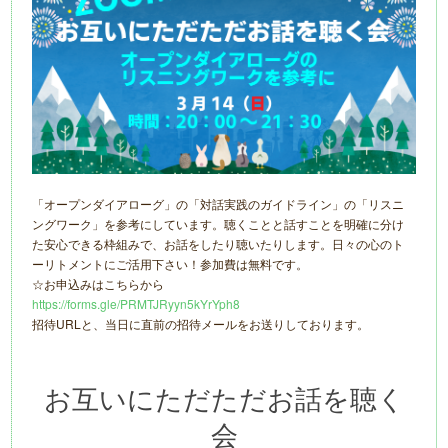
「オープンダイアローグ」の「対話実践のガイドライン」の「リスニ
ングワーク」を参考にしています。聴くことと話すことを明確に分け
た安心できる枠組みで、お話をしたり聴いたりします。日々の心のト
ーリトメントにご活用下さい！参加費は無料です。
☆お申込みはこちらから
https://forms.gle/PRMTJRyyn5kYrYph8
招待URLと、当日に直前の招待メールをお送りしております。
お互いにただただお話を聴く
会