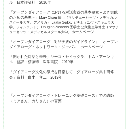
ル　日本評論社　2016年
「オープンダイアローグにおける対話実践の基本要素－よき実践
のための基準－」
Mary Olson 博士（マサチューセッツ・メディカル
スクール大学、アメリカ） Jaako Seikkula 博士（ユヴァスキュラ大
学、フィンランド） Douglas Ziedonis 医学士 公衆衛生学修士（マサチ
ホームページ
ューセッツ・メディカルスクール大学）
「オープンダイアローグ　対話実践のガイドライン」　オープン
ダイアローグ・ネットワーク・ジャパン　ホームページ
「開かれた対話と未来」ヤーコ・セイックラ、トム・アーンキ
ル　監訳：斎藤環　医学書院　2019年
「ダイアローグ文化の醸成を目指して　ダイアローグ集中研修
会」資料　白木　孝二　2019年
「オープンダイアローグ・トレーニング基礎コース」での講師
（ミアさん、カリさん）の言葉