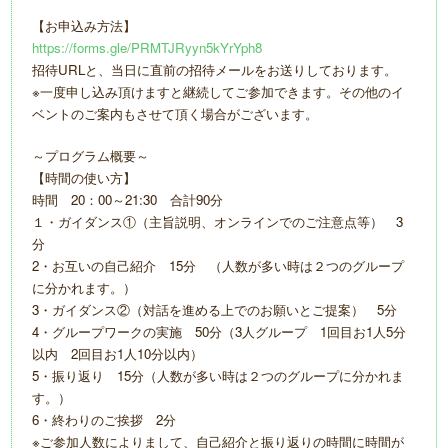
【お申込み方法】
https://forms.gle/PRMTJRyyn5kYrYph8
招待URLと、当日に直前の招待メールをお送りしております。
※一度申し込み頂けますと継続してご参加できます。その他のイ
ベントのご案内もさせて頂く場合がございます。
～プログラム概要～
【時間の使い方】
時間 20：00～21:30 合計90分
１・ガイダンス①（主旨説明、オンラインでのご注意点等） 3
分
2・お互いの自己紹介 15分 （人数が多い時は２つのグループ
に分かれます。）
3・ガイダンス②（対話を進める上でのお願いとご提案） 5分
4・グループワークの実施 50分（3人グループ 1回目お1人5分
以内 2回目お1人10分以内）
5・振り返り 15分（人数が多い時は２つのグループに分かれま
す。）
6・終わりのご挨拶 2分
※ご参加人数によりまして、自己紹介と振り返りの時間に時間が