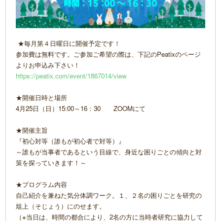
★毎月第４日曜日に開催予定です！
参加費は無料です。ご参加ご希望の際は、下記のPeatixのページ
よりお申込み下さい！
https://peatix.com/event/1867014/view
★開催日時と場所
4月25日（日）15:00～16：30 ZOOMにて
★開催主旨
『初心対等（誰もが初心者で対等）』
～誰もが当事者であるという目線で、身近な困りごとの傾向と対
策を探っていきます！～
★プログラム内容
自己紹介を兼ねた気分体調ワーク。１、２名の困りごとを研究の
俎上（そじょう）にのせます。
（※当日は、時間の都合により、2名の方に当時者研究に協力して