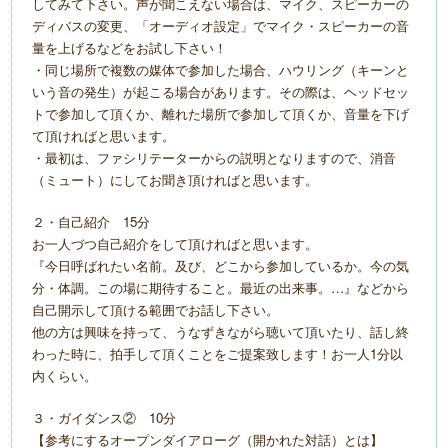
してみて下さい。声が聞こえない場合は、マイク、スピーカーの
ディバスの変更、「オーディオ設定」でマイク・スピーカーの音
量を上げるなどをお試し下さい！
・同じ場所で複数の媒体で参加した場合、ハウリング（キーンと
いう音の発生）が起こる場合があります。その際は、ヘッドセッ
トで参加して頂くか、離れた場所で参加して頂くか、音量を下げ
て頂ければと思います。
・最初は、ファシリテーターからの説明となりますので、消音
（ミュート）にしてお聞き頂ければと思います。
２・自己紹介 15分
お一人づつ自己紹介をして頂ければと思います。
『今日呼ばれたい名前。及び、どこから参加しているか。今の気
分・体調。この場に期待すること。最近の出来事。…』などから
自己開示して頂ける範囲でお話し下さい。
他の方は興味を持って、うなずきながら聴いて頂いたり、話し終
わった時に、拍手して頂くことをご提案致します！お一人1分以
内くらい。
３・ガイダンス② 10分
【参考にするオープンダイアローグ（開かれた対話）とは】