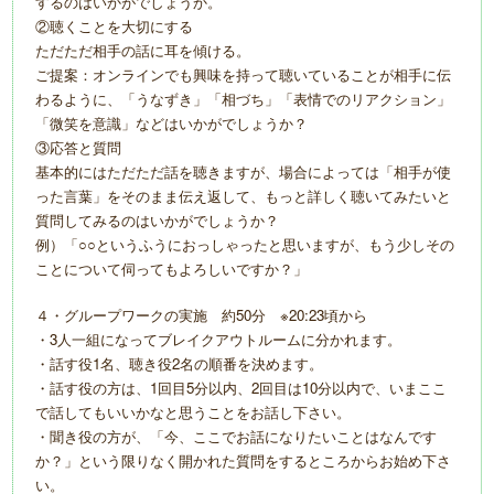
するのはいかがでしょうか。
②聴くことを大切にする
ただただ相手の話に耳を傾ける。
ご提案：オンラインでも興味を持って聴いていることが相手に伝
わるように、「うなずき」「相づち」「表情でのリアクション」
「微笑を意識」などはいかがでしょうか？
③応答と質問
基本的にはただただ話を聴きますが、場合によっては「相手が使
った言葉」をそのまま伝え返して、もっと詳しく聴いてみたいと
質問してみるのはいかがでしょうか？
例）「○○というふうにおっしゃったと思いますが、もう少しその
ことについて伺ってもよろしいですか？」
４・グループワークの実施 約50分 ※20:23頃から
・3人一組になってブレイクアウトルームに分かれます。
・話す役1名、聴き役2名の順番を決めます。
・話す役の方は、1回目5分以内、2回目は10分以内で、いまここ
で話してもいいかなと思うことをお話し下さい。
・聞き役の方が、「今、ここでお話になりたいことはなんです
か？」という限りなく開かれた質問をするところからお始め下さ
い。