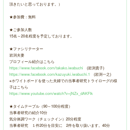
頂きたいと思っております。）
★参加費：無料
★ご参加人数
15名～20名程度を予定しております。
★ファシリテーター
岩渕夫妻
プロフィール紹介はこちら
https://www.facebook.com/takako.iwabuchi
(岩渕貴子)
https://www.facebook.com/kazuyuki.iwabuchi.1
(岩渕一之)
※ホワイトボードを使った夫婦での当事者研究トライローグの様
子はこちら
https://www.youtube.com/watch?v=jNZx_dAKFlk
★タイムテーブル（90～100分程度）
当事者研究の紹介10分
気分体調ワーク（チェックイン）20分程度
当事者研究 １件20分を目安に 2件を取り扱います。40分