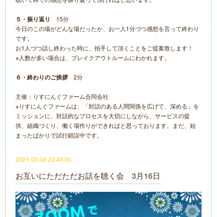
５・振り返り
15分
今日のこの場がどんな場だったか、お一人1分づつ感想を言って終わり
です。
お1人づつ話し終わった時に、拍手して頂くことをご提案致します！
※人数が多い場合は、ブレイクアウトルームにわかれます。
６・終わりのご挨拶
2分
主催：りすにんぐファーム合同会社
※りすにんぐファームは、「対話のある人間関係を広げて、深める」を
ミッションに、対話的なプロセスを大切にしながら、サービスの提
供、組織づくり、働く場作りができればと思っております。まだ、始
まったばかりで試行錯誤中です。
2021-03-06 23:40:00
お互いにただただお話を聴く会 3月16日