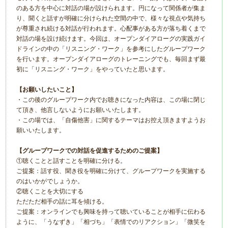
のある方を中心に対話の場が設けられます。円になって関係者が集ま
り、聞くと話すが明確に分けられた空間の中で、様々な視点や気持ち
が尊重され続ける対話が行われます。心配事がある方が落ち着くまで
対話の場を設け続けます。今回は、オープンダイアローグの実践ガイ
ドラインの中の「リスニング・ワーク」を参考にしたグループワーク
を行います。オープンダイアローグのトレーニングでも、毎回まず最
初に「リスニング・ワーク」をやっていたと思います。
【お願いしたいこと】
・この後のグループワーク内でお聴きになった内容は、この場に閉じ
て頂き、他言しないようにお願いいたします。
・この場では、「自傷他害」に関するテーマはお控え頂きますようお
願いいたします。
【グループワークでの対話を促進するためのご提案】
①聴くことと話すことを明確に分ける。
ご提案：話す役、聞き役を明確に分けて、グループワークを実施する
のはいかがでしょうか。
②聴くことを大切にする
ただただ相手の話に耳を傾ける。
ご提案：オンラインでも興味を持って聴いていることが相手に伝わる
ように、「うなずき」「相づち」「表情でのリアクション」「微笑を