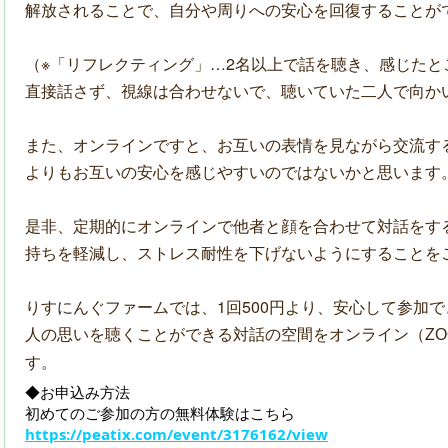
解放されることで、自分や周りへの安心を回復することが
（※「リフレクティング」…
2
名以上で話を聴き、感じたと
直接話さず、視線は合わせないで、聴いていた二人で向か
また、オンラインですと、お互いの表情を見ながら交流す
よりもお互いの安心を感じやすいのではないかと思います
是非、定期的にオンラインで他者と顔を合わせて対話をす
持ちを軽減し、ストレス耐性を下げないようにすることを
りすにんぐファームでは、
1
回
500
円より、
安心して参加で
人の思いを聴くことができる対話の空間をオンライン（
Z
す。
◆お申込み方法
初めてのご参加の方の無料体験はこちら
https://peatix.com/event/3176162/view