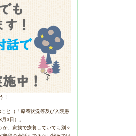
う！
のこと（「療養状況等及び入院患
8
月
3
日）。
うか。家族で療養していても別々
ど普段の会話もできない状況では