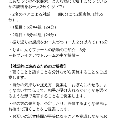
にあたっての不安要素、どんな感じで迷子になっている
かの説明をお一人2分くらいで）
・2名のペアによる対話 一組6分にて2巡実施（計55
分）。
・1巡目：6分×4組（24分）
・2巡目：6分×4組（24分）
・振り返りの感想をお一人づつ（一人２分以内で）16分
・りすにんぐファームの活動のご紹介 3分
～各ブレイクアウトルームの中で解散～
【対話的に進めるためのご提案】
・聴くことと話すことを分けながら実施することをご提
案します。
・自分の気持ちや捉え方、提案を「おぼんにのせる」よ
うな言い方で伝えて、相手が受け入れるかどうかを選べ
るような形で発言することをご提案します。
・他の方の発言を、否定したり、評価するような発言は
お控えて頂くことをご提案します。
・お互いの話す時間が平等になることを意識しながらお