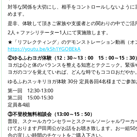
対等な関係を大切にし、相手をコントロールしないように
めます。
是非、体験して頂きご家族や支援者との関わりの中でご活
2人＋ファシリテーター1人にて実施致します。
★「リフレクティング」のデモンストレーション動画（オ
https://youtu.be/k5h1YGOBEkA
②ゆるふわヨガ体験（12：30～13：00 15：00～15：30
ヨガは心と体のバランスを整える知恵とテクニック。緊張
ヨガのコツを覚えていれば、どんな時でもココロおだやか
ゆるふわスッキリヨガ体験 30分 定員各回4名様までご参
第一回 12:30-13:00
第二回 15:00-15:30
定員各4組
③不登校無料相談会（13:00～15：50）
普段、スクールカウンセラーとスクールソーシャルワーカ
けております戸田周公がお話をお聴き致します。お一組50
合の宜しい時間のチケットをご購入下さい。