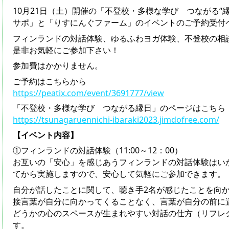
10月21日（土）開催の「不登校・多様な学び つながる“
サポ」と「りすにんぐファーム」のイベントのご予約受付
フィンランドの対話体験、ゆるふわヨガ体験、不登校の相
是非お気軽にご参加下さい！
参加費はかかりません。
ご予約はこちらから
https://peatix.com/event/3691777/view
「不登校・多様な学び つながる縁日」のページはこちら
https://tsunagaruennichi-ibaraki2023.jimdofree.com/
【イベント内容】
①フィンランドの対話体験（11:00～12：00）
お互いの「安心」を感じあうフィンランドの対話体験はい
てから実施しますので、安心して気軽にご参加できます。
自分が話したことに関して、聴き手2名が感じたことを向
接言葉が自分に向かってくることなく、言葉が自分の前に
どうかの心のスペースが生まれやすい対話の仕方（リフレ
す。